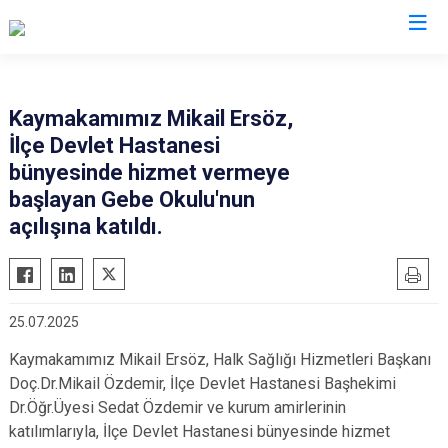
Gaziantep
Kaymakamımız Mikail Ersöz,
İlçe Devlet Hastanesi
Araban
bünyesinde hizmet vermeye
İslahiye
başlayan Gebe Okulu'nun
Karkamış
açılışına katıldı.
Nizip
Nurdağı
Oğuzeli
25.07.2025
Şahinbey
Kaymakamımız Mikail Ersöz, Halk Sağlığı Hizmetleri Başkanı
Şehitkamil
Doç.Dr.Mikail Özdemir, İlçe Devlet Hastanesi Başhekimi
Yavuzeli
Dr.Öğr.Üyesi Sedat Özdemir ve kurum amirlerinin
katılımlarıyla, İlçe Devlet Hastanesi bünyesinde hizmet