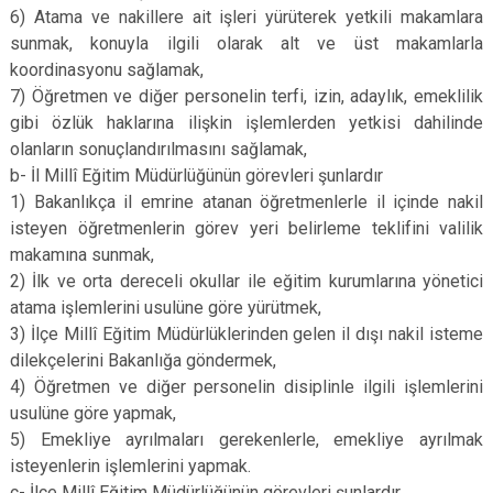
6) Atama ve nakillere ait işleri yürüterek yetkili makamlara
sunmak, konuyla ilgili olarak alt ve üst makamlarla
koordinasyonu sağlamak,
7) Öğretmen ve diğer personelin terfi, izin, adaylık, emeklilik
gibi özlük haklarına ilişkin işlemlerden yetkisi dahilinde
olanların sonuçlandırılmasını sağlamak,
b- İl Millî Eğitim Müdürlüğünün görevleri şunlardır
1) Bakanlıkça il emrine atanan öğretmenlerle il içinde nakil
isteyen öğretmenlerin görev yeri belirleme teklifini valilik
makamına sunmak,
2) İlk ve orta dereceli okullar ile eğitim kurumlarına yönetici
atama işlemlerini usulüne göre yürütmek,
3) İlçe Millî Eğitim Müdürlüklerinden gelen il dışı nakil isteme
dilekçelerini Bakanlığa göndermek,
4) Öğretmen ve diğer personelin disiplinle ilgili işlemlerini
usulüne göre yapmak,
5) Emekliye ayrılmaları gerekenlerle, emekliye ayrılmak
isteyenlerin işlemlerini yapmak.
c- İlçe Millî Eğitim Müdürlüğünün görevleri şunlardır