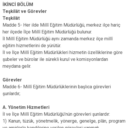
İKİNCİ BÖLÜM
Teşkilât ve Görevler
Teşkilât
Madde 5- Her ilde Millî Eğitim Müdürlüğü, merkez ilçe hariç
her ilçede İlçe Millî Eğitim Müdürlüğü bulunur.
İl Millî Eğitim Müdürlüğü aynı zamanda merkez ilçe millî
eğitim hizmetlerini de yürütür.
İl ve İlçe Millî Eğitim Müdürlükleri hizmetin özelliklerine göre
şubeler ve bürolar ile sürekli kurul ve komisyonlardan
meydana gelir.
Görevler
Madde 6- Millî Eğitim Müdürlüklerinin başlıca görevleri
şunlardır;
A. Yönetim Hizmetleri
İl ve İlçe Millî Eğitim Müdürlüğü’nün görevleri şunlardır:
1) Kanun, tüzük, yönetmelik, yönerge, genelge, plân, program
ve amirlerle kendilerine verilen görevleri yapmak,