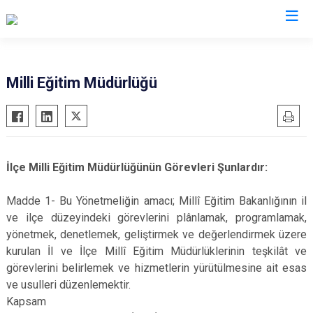
Gaziantep
Milli Eğitim Müdürlüğü
Araban
İslahiye
Karkamış
İlçe Milli Eğitim Müdürlüğünün Görevleri Şunlardır:
Nizip
Nurdağı
Madde 1- Bu Yönetmeliğin amacı; Millî Eğitim Bakanlığının il
ve ilçe düzeyindeki görevlerini plânlamak, programlamak,
Oğuzeli
yönetmek, denetlemek, geliştirmek ve değerlendirmek üzere
Şahinbey
kurulan İl ve İlçe Millî Eğitim Müdürlüklerinin teşkilât ve
Şehitkamil
görevlerini belirlemek ve hizmetlerin yürütülmesine ait esas
Yavuzeli
ve usulleri düzenlemektir.
Kapsam