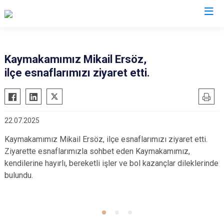
Gaziantep
Kaymakamımız Mikail Ersöz,
ilçe esnaflarımızı ziyaret etti.
Araban
İslahiye
Karkamış
22.07.2025
Nizip
Kaymakamımız Mikail Ersöz, ilçe esnaflarımızı ziyaret etti.
Nurdağı
Ziyarette esnaflarımızla sohbet eden Kaymakamımız,
Oğuzeli
kendilerine hayırlı, bereketli işler ve bol kazançlar dileklerinde
Şahinbey
bulundu.
Şehitkamil
Yavuzeli