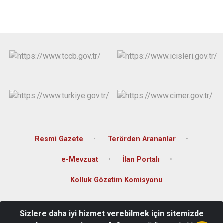
Resmi Gazete
Terörden Arananlar
e-Mevzuat
İlan Portalı
Kolluk Gözetim Komisyonu
Subaşı Mahallesi Vilayet Caddesi No:6 P.K.27900
Sizlere daha iyi hizmet verebilmek için sitemizde
Oğuzeli/Gaziantep