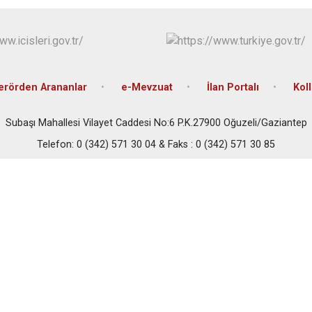
Oğuzeli
Şahinbey
Şehitkamil
Yavuzeli
erörden Arananlar
e-Mevzuat
İlan Portalı
Kol
Subaşı Mahallesi Vilayet Caddesi No:6 P.K.27900 Oğuzeli/Gaziantep
Telefon: 0 (342) 571 30 04 & Faks : 0 (342) 571 30 85