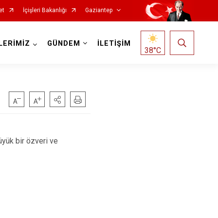
et
İçişleri Bakanlığı
Gaziantep
LERİMİZ
GÜNDEM
İLETİŞİM
38
°C
ük bir özveri ve