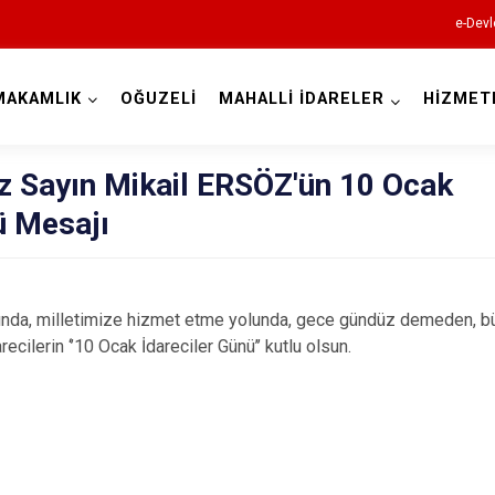
e-Devl
MAKAMLIK
OĞUZELİ
MAHALLİ İDARELER
HİZMET
Gaziantep
Sayın Mikail ERSÖZ'ün 10 Ocak
ü Mesajı
Araban
da, milletimize hizmet etme yolunda, gece gündüz demeden, büy
recilerin ‘’10 Ocak İdareciler Günü’’ kutlu olsun.
İslahiye
Karkamış
Nizip
Nurdağı