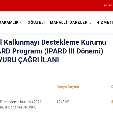
e-Devl
MAKAMLIK
OĞUZELİ
MAHALLİ İDARELER
HİZMET
Gaziantep
al Kalkınmayı Destekleme Kurumu
RD Programı (IPARD III Dönemi)
URU ÇAĞRI İLANI
Araban
İslahiye
Karkamış
Nizip
yı Destekleme Kurumu 2021-
1248 KB
Nurdağı
ARD III Dönemi) ONUNCU