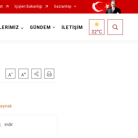
et
İçişleri Bakanlığı
Gaziantep
LERİMİZ
GÜNDEM
İLETİŞİM
32
°C
indir