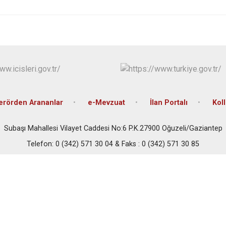
Oğuzeli
Şahinbey
Şehitkamil
Yavuzeli
erörden Arananlar
e-Mevzuat
İlan Portalı
Kol
Subaşı Mahallesi Vilayet Caddesi No:6 P.K.27900 Oğuzeli/Gaziantep
Telefon: 0 (342) 571 30 04 & Faks : 0 (342) 571 30 85